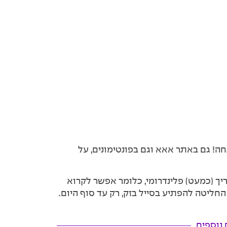
ונטים במחירי פלינדרום, סביב 60% הנחה! גם באתר אאא וגם בפונטימונים, על
ם? היום, 26.02.2026 הוא תאריך (כמעט) פלינדרומי, כלומר אפשר לקרוא
ליטה להפתיע בסייל בזק, רק עד סוף היום.
 נוספים