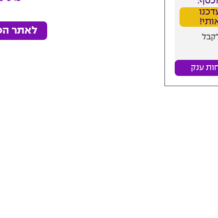
כסף:
דכנו
ותי!
לאתר הפו
לקבל
ות ענק