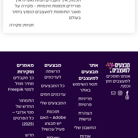
חכמה, איך מקבלים הנחה ואפילו איך
מורידים תמונות חינמיות • סקירה על
מאגר התמונות למעצבים הנפוץ ביותר
בעולם
תגיות:
סקירה
אתר
מבצעים
מאמרים
הרשמה
מבצעים
וסקירות
אנחנו חוסכים
לעדכונים
כך מקבלים
למעצבים
למעצבים זמן
מחיר מוזל
תנאי השימוש
כל המבצעים
וכסף.
למנוי Freepik
באתר
עדכונים חמים
מדיניות
התמחור
המבצעים שלי
פרטיות
החדש של
תוכנות
מנוי אדובי –
הצהרת
Adobe - האם
כל הפרטים
נגישות
יש מבצע
(2025)
החשבון שלי
פעיל עכשיו?
חדש
אודות
שאלות