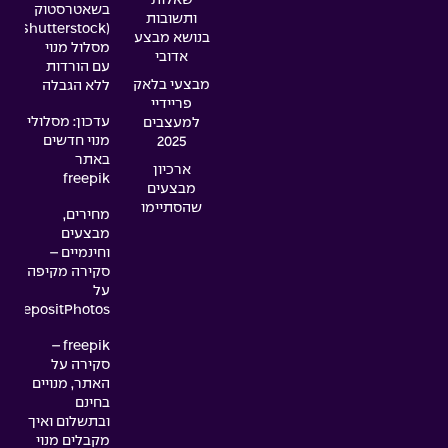
בשאטרסטוק
ותשובות
(Shutterstock):
בנושא מבצע
מסלול מנוי
אדובי
עם הורדות
מבצעי בלאק
ללא הגבלה
פריידיי
עדכון: מסלולי
למעצבים
מנוי חדשים
2025
באתר
ארכיון
freepik
מבצעים
שהסתיימו
מחירים,
מבצעים
וחינמיים –
סקירה מקיפה
על
DepositPhotos
freepik –
סקירה על
האתר, מנויים
בחינם
ובתשלום ואיך
מקבלים מנוי