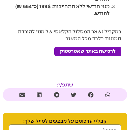
מנוי חודשי ללא התחייבות:
199$ (כ־664 ₪)
לחודש.
במקביל נשאר המסלול הקלאסי של מנוי להורדת
תמונות בלבד מכל המאגר.
לרכישה באתר שאטרסטוק
שתפ/י:
קבל/י עדכונים על מבצעים למייל שלך: