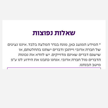
שאלות נפוצות
* המידע המוצג כאן, מונח בגדר המלצה בלבד. איננו נציגים
של חברת אדובי וייתכן ודברים ישתנו בהחלטתם, או
שישנם דברים שאינם מדוייקים. יש לוודא את נכונות
הדברים מול חברת אדובי. אנחנו כתבנו את הידוע לנו ע"פ
מיטב הבנתנו.
זו פעם ראשונה שאני קונה את חבילת Adobe
Creative Cloud, מה אני צריכ/ה לעשות?
יש לי כבר מנוי לחבילת אדובי, האם אני יכול/ה
לקבל את מחיר המבצע?
האם כאשר אני מבטל/ת את המנוי הקיים כדי