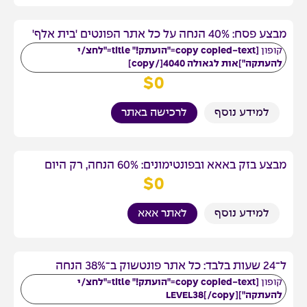
מבצע פסח: 40% הנחה על כל אתר הפונטים 'בית אלף'
קופון
[copy copied-text="הועתק!" title="לחצ/י
להעתקה"]אות לגאולה 4040[/copy]
$
0
למידע נוסף
לרכישה באתר
מבצע בזק באאא ובפונטימונים: 60% הנחה, רק היום
$
0
למידע נוסף
לאתר אאא
ל־24 שעות בלבד: כל אתר פונטשוק ב־38% הנחה
קופון
[copy copied-text="הועתק!" title="לחצ/י
להעתקה"]LEVEL38[/copy]