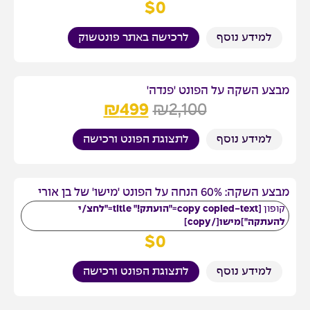
$
0
למידע נוסף
לרכישה באתר פונטשוק
מבצע השקה על הפונט 'פנדה'
₪
499
₪
2,100
למידע נוסף
לתצוגת הפונט ורכישה
מבצע השקה: 60% הנחה על הפונט 'מישו' של בן אורי
קופון
[copy copied-text="הועתק!" title="לחצ/י
להעתקה"]מישו[/copy]
$
0
למידע נוסף
לתצוגת הפונט ורכישה