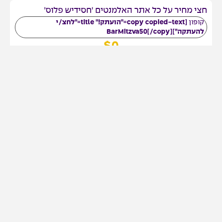
חצי מחיר על כל אתר האלמנטים 'חסידיש פלוס'
קופון
[copy copied-text="הועתק!" title="לחצ/י
להעתקה"]BarMitzva50[/copy]
$
0
למידע נוסף
לרכישה באתר
50% הנחה על כל משפחות הפונטים באתר הפונטים
'פיצמטל'
קופון
[copy copied-text="הועתק!" title="לחצ/י
להעתקה"]LIGA50[/copy]
$
0
למידע נוסף
לרכישה באתר
30% הנחה על פונט חדש: נוסטלה