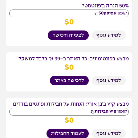
50% הנחה ב'פונטסטי'
קופון
עפיפון50
$
0
למידע נוסף
לצפייה ורכישה
מבצע בפונטימונים: כל האתר ב-99 ₪ בלבד למשקל
$
0
למידע נוסף
לרכישה באתר
מבצע קיץ ב'בן אורי': הנחות על חבילות ופונטים בודדים
קופון
קיץ חבילות
$
0
למידע נוסף
לעמוד החבילות