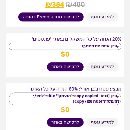
₪
384
₪
480
למידע נוסף
לרכישת מנוי Freepik בהנחה
20% הנחה על כל המשקלים באתר 'פונטסים'
קופון
איזה יום היום
$
0
למידע נוסף
לרכישה באתר
מבצע פסח ב'בן אורי': 60% הנחה על כל האתר
קופון
[copy copied-text="הועתק!" title="לחצ/י
להעתקה"]פסח 26[/copy]
$
0
למידע נוסף
לרכישה באתר