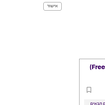
אישור
בלאק פריידי בפריפיק (Freepik)
 הבאים