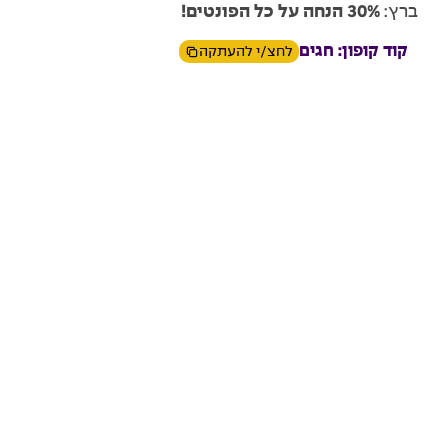
ברץ:
30% הנחה על כל הפונטים!
קוד קופון: חגים
לחצ/י להעתקה