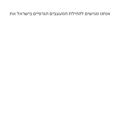
אנחנו מגישים לקהילת המעצבים הגרפיים בישראל את
המבצעים המשתלמים, האיכותיים והמקצועיים ביותר
עבור מעצבים גרפיים, אנשי פרסום ובוני אתרים: מנוי
אדובי בזול, מבצעים על מנויים למאגרי תמונות, וקטורים
ואייקונים, כלי עזר לעיצוב גרפי ועוד.
סנן/י
הנחה של 20% ב־Freepik
₪
384
₪
480