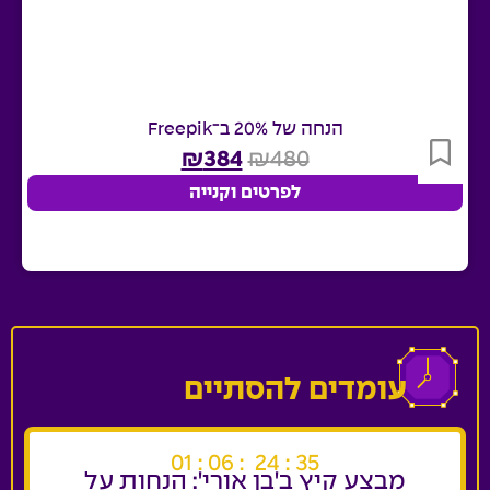
הנחה של 20% ב־Freepik
₪
384
₪
480
לפרטים וקנייה
עומדים להסתיים
01
06
24
33
מבצע קיץ ב'בן אורי': הנחות על